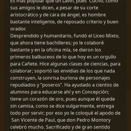
Es más popular que un Lavín, pues Cucho, como
sus amigos le dicen, a pesar de su corte
aristocrático y de cara de ángel, es hombre
bastante inteligente, de reposado criterio y buen
orador.
Desprendido y humanitario, fundó el Liceo Mixto,
que ahora tiene bachilleres; yo le colaboré
bastante y en la oficina mía, se dieron los
primeros balbuceos de lo que hoy es un orgullo
para Cañete. Hice algunas clases de ciencias, para
colaborar; soportó las envidias de los que nada
construyen, la sonrisa burlona de personajes
repudiados y “poseros”. Ha ayudado a cientos de
alumnos para educarse ahí y en Concepción;
tiene un corazón de oro, pues aunque él quede
sin camisa, como se dice vulgarmente, entrega
todo por servir; por eso yo le coloqué el apodo de
San Vicente de Paul, que don Pedro Montory
celebró mucho. Sacrificado y de gran sentido