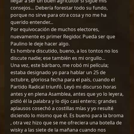
llegar a ser un buen agricultor si sigue mis
consejos... Debería forestar todo su fundo,
porque no sirve para otra cosa y no me ha
querido entender...
Por equivocación de muchos electores,
nuevamente es primer Regidor. Pueda ser que
Paulino le deje hacer algo.
Es hombre discutido, bueno, a los tontos no los
discute nadie; ese también es mi orgullo...
Una vez, este bárbaro, me robó mi película;
estaba designado yo para hablar un 25 de
octubre, gloriosa fecha para el país, cuando el
Partido Radical triunfó. Leyó mi discurso horas
antes y en plena Asamblea, antes que yo lo leyera,
pidió él la palabra y lo dijo casi entero; grandes
aplausos cosechó a costillas mías y yo resulté
diciendo lo mismo que él. Es bueno para la broma
, otra vez hizo que se me ofreciera una botella de
wisky a las siete de la mañana cuando nos