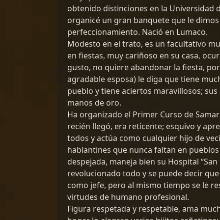
obtenido distinciones en la Universidad
organicé un gran banquete que le dimos
perfeccionamiento. Nació en Lumaco.
Modesto en el trato, es un facultativo mu
en fiestas, muy cariñoso en su casa, ocu
gusto, no quiere abandonar la fiesta, po
agradable esposa) le diga que tiene much
pueblo y tiene aciertos maravillosos; su
manos de oro.
Ha organizado el Primer Curso de Samarit
recién llegó, era reticente; esquivo y ap
todos y actúa como cualquier hijo de vec
hablantines que nunca faltan en pueblos c
despejada, maneja bien su Hospital “San E
revolucionado todo y se puede decir que 
como jefe, pero al mismo tiempo se le re
virtudes de humano profesional.
Figura respetada y respetable, ama mucho