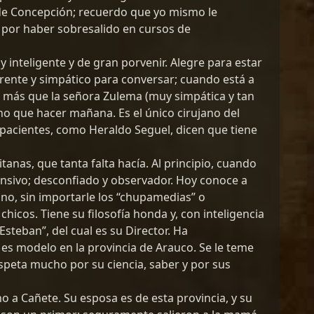
 de Concepción; recuerdo que yo mismo le
 por haber sobresalido en cursos de
y inteligente y de gran porvenir. Alegre para estar
rrente y simpático para conversar; cuando está a
r más que la señora Zulema (muy simpática y tan
o que hacer mañana. Es el único cirujano del
s pacientes, como Heraldo Seguel, dicen que tiene
anas, que tanta falta hacía. Al principio, cuando
rensivo; desconfiado y observador. Hoy conoce a
ino, sin importarle los “chupamedias” o
hicos. Tiene su filosofía honda y, con inteligencia
steban”, del cual es su Director. Ha
es modelo en la provincia de Arauco. Se le teme
speta mucho por su ciencia, saber y por sus
 a Cañete. Su esposa es de esta provincia, y su