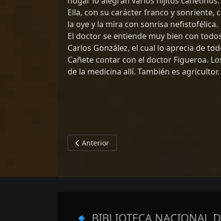
hogar lo alegran varios hijitos cañetino
Ella, con su carácter franco y sonriente, c
la oye y la mira con sonrisa nefistofélica.
El doctor se entiende muy bien con todo
Carlos González, el cual lo aprecia de t
Cañete contar con el doctor Figueroa. Los
de la medicina allí. También es agricultor.
Artículo anterior: CARLOS MEDRANO CAMP
Anterior
🔹
BIBLIOTECA NACIONAL D