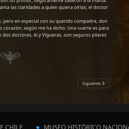
s: son un primor; seguramente salieron a la mamá.
anta las claridades a quien quiera oírlas; el doctor
s, pero en especial con su querido compadre, don
odo corazón, según me ha dicho. Una suerte es para
 dos doctores, él y Vigueras, son seguros pilares
ELO
Artículo siguiente: VI
Siguiente
🔹
E CHILE
MUSEO HISTÓRICO NACION