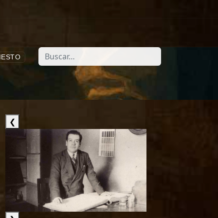
Buscar
IESTO
❮