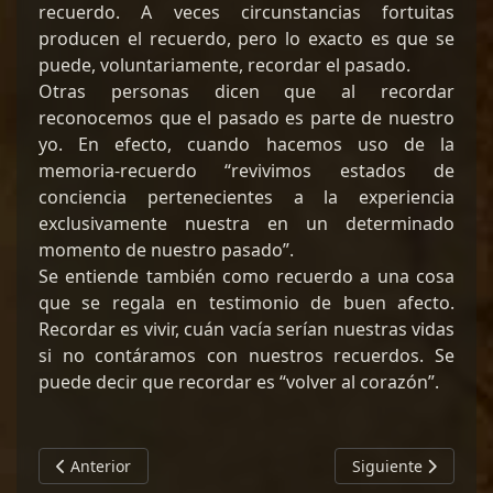
recuerdo. A veces circunstancias fortuitas
producen el recuerdo, pero lo exacto es que se
puede, voluntariamente, recordar el pasado.
Otras personas dicen que al recordar
reconocemos que el pasado es parte de nuestro
yo. En efecto, cuando hacemos uso de la
memoria-recuerdo “revivimos estados de
conciencia pertenecientes a la experiencia
exclusivamente nuestra en un determinado
momento de nuestro pasado”.
Se entiende también como recuerdo a una cosa
que se regala en testimonio de buen afecto.
Recordar es vivir, cuán vacía serían nuestras vidas
si no contáramos con nuestros recuerdos. Se
puede decir que recordar es “volver al corazón”.
Artículo anterior: CIENCIA COVID: ¿QUÉ TAN MALO ES MI L
Artículo siguiente
Anterior
Siguiente