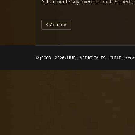
Actualmente soy miembro de la Sociedad C
Artículo anterior: PAULA BASS: EL PENSA
Anterior
© (2003 - 2026) HUELLASDIGITALES - CHILE Licen