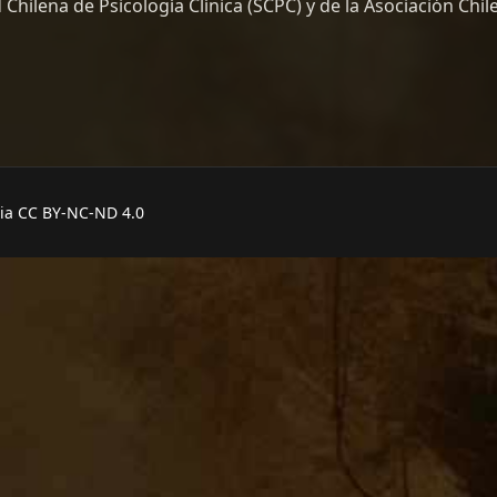
hilena de Psicología Clínica (SCPC) y de la Asociación Chil
MIENTO QUE ABRAZA EL ALMA
cia CC BY-NC-ND 4.0