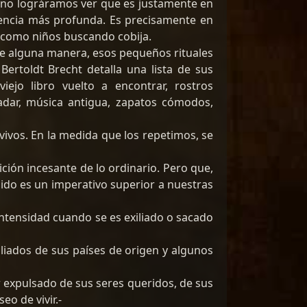
i no lográramos ver que es justamente en
encia más profunda. Es precisamente en
 como niños buscando cobija.
De alguna manera, esos pequeños rituales
ertoldt Brecht detalla una lista de sus
iejo libro vuelto a encontrar, rostros
 nadar, música antigua, zapatos cómodos,
ivos. En la medida que los repetimos, se
ción incesante de lo ordinario. Pero que,
cido es un imperativo superior a nuestras
 intensidad cuando se es exiliado o sacado
iliados de sus países de origen y algunos
r expulsado de sus seres queridos, de sus
eo de vivir.-