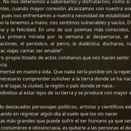
s. No nos detenemos a saborearlos y disfrutarnos, como s
ntes, cuando mayor conexión alcanzamos con nuestra es
 pues nos enfrentamos a nuestra necesidad de estabilidad
o la tenemos a mano, nos sentimos vulnerables y vacíos. 
a y la felicidad. En uno de sus poemas más conocidos, B
 “La primera mirada por la ventana al despertarse, el v
ciones, el periódico, el perro, la dialéctica, ducharse,
r, viajar, cantar, ser amable”.
 propio listado de actos cotidianos que nos hacen sentir v
cia.
mental en nuestra vida. Que nada sería posible sin la repeti
s necesario comprender suVolver a la tierra donde se ha na
e el lugar, la ciudad, la región o país donde se nace.-
ndividuo al estar lejos de su tierra y se produce con mayor
o destacados personajes políticos, artistas y científicos ex
ando en regresar algún día al suelo que los vio nacer.
penas más grandes que puede sufrir el ser humano ya que se
costumbres e idiosincrasia, es quitarle a las personas el des