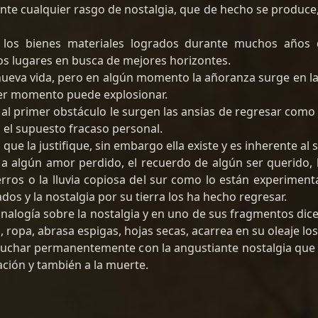
 ante cualquier rasgo de nostalgia, que de hecho se produce,
os bienes materiales logrados durante muchos años de
os lugares en busca de mejores horizontes.
 nueva vida, pero en algún momento la añoranza surge en 
er momento puede explosionar.
al primer obstáculo le surgen las ansias de regresar com
o el supuesto fracaso personal.
 que la justifique, sin embargo ella existe y es inherente al
algún amor perdido, el recuerdo de algún ser querido, los
cerros o la lluvia copiosa del sur como lo están experimen
os y la nostalgia por su tierra los ha hecho regresar.
analogía sobre la nostalgia y en uno de sus fragmentos dice.
 ropa, abrasa espigas, hojas secas, acarrea en su oleaje los
luchar permanentemente con la angustiante nostalgia que e
ción y también a la muerte.