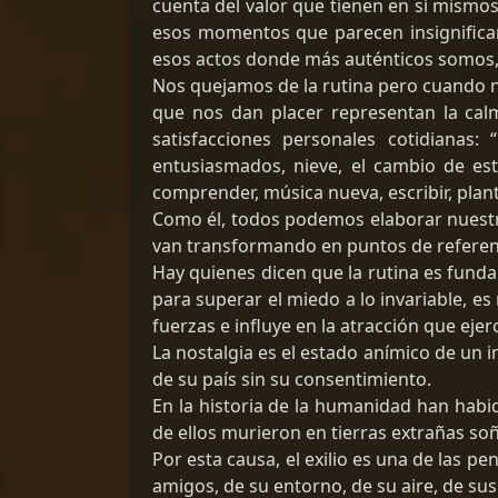
cuenta del valor que tienen en sí mismo
esos momentos que parecen insignifica
esos actos donde más auténticos somos,
Nos quejamos de la rutina pero cuando n
que nos dan placer representan la calm
satisfacciones personales cotidianas:
entusiasmados, nieve, el cambio de esta
comprender, música nueva, escribir, planta
Como él, todos podemos elaborar nuestro
van transformando en puntos de referen
Hay quienes dicen que la rutina es funda
para superar el miedo a lo invariable, e
fuerzas e influye en la atracción que ejerc
La nostalgia es el estado anímico de un i
de su país sin su consentimiento.
En la historia de la humanidad han habid
de ellos murieron en tierras extrañas soñ
Por esta causa, el exilio es una de las 
amigos, de su entorno, de su aire, de sus 