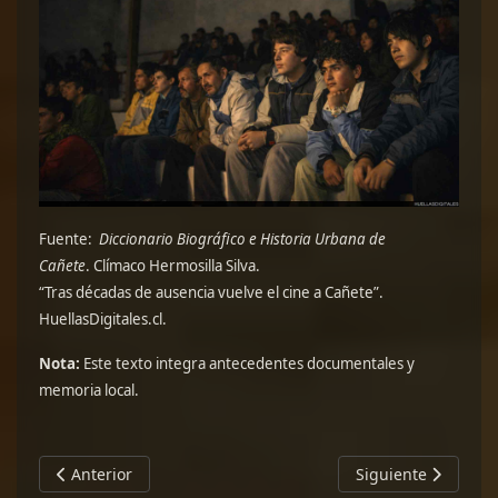
Fuente:
Diccionario Biográfico e Historia Urbana de
Cañete
.
Clímaco Hermosilla Silva.
“Tras décadas de ausencia vuelve el cine a Cañete”.
HuellasDigitales.cl.
Nota:
Este texto integra antecedentes documentales y
memoria local.
Artículo anterior: Lebu: madera, oficio y mar
Artículo siguiente: 
Anterior
Siguiente