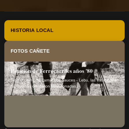
HISTORIA LOCAL
FOTOS CAÑETE
Estación de Ferrocarriles años '80
Tras el cierre del ramal Los Sauces - Lebu, las estaciones
ferroviarias quedaron abandonadas.