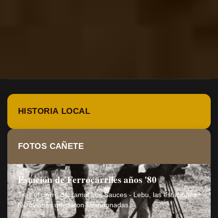
HISTORIA LOCAL
FOTOS CAÑETE
Estación de Ferrocarriles años '80
Tras el cierre del ramal Los Sauces - Lebu, las estaciones
ferroviarias quedaron abandonadas.