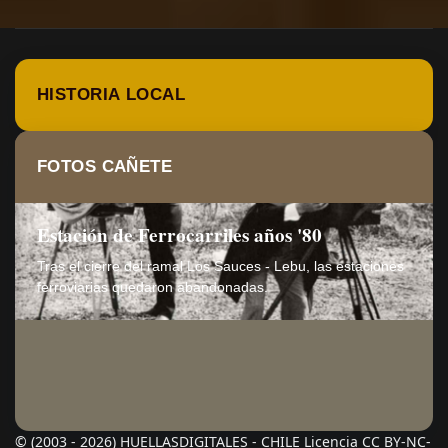
HISTORIA LOCAL
FOTOS CAÑETE
Estación de Ferrocarriles años '80
Tras el cierre del ramal Los Sauces - Lebu, las estaciones
ferroviarias quedaron abandonadas.
© (2003 - 2026) HUELLASDIGITALES - CHILE Licencia CC BY-NC-