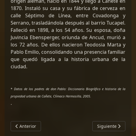
origen alemán, nació en 1844 y llegó a Cañete en
1870. Instaló su casa y su fábrica de cerveza en
calle Séptimo de Línea, entre Covadonga y
Serrano, trasladándola después al barrio Tucapel.
Falleció en 1898, a los 54 años. Su esposa, doña
Juvincia Ebensperger, oriunda de Ancud, murió a
los 72 años. De ellos nacieron Teodosia Marta y
Pablo Emilio, consolidando una presencia familiar
que quedó ligada a la historia urbana de la
ciudad.
*
Datos de los padres de don Pablo: Diccionario Biográfico e historia de la
propiedad urbana de Cañete, Clímaco Hermosilla, 2005.
.
Artículo anterior: Febrero de 2015: dos incendios en meno
Artículo siguiente
Anterior
Siguiente