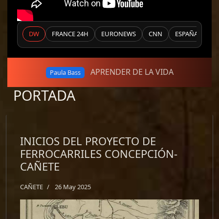
DW
FRANCE 24H
EURONEWS
CNN
ESPAÑA 24h
APRENDER DE LA VIDA
Paula Bass
PORTADA
INICIOS DEL PROYECTO DE
FERROCARRILES CONCEPCIÓN-
CAÑETE
CAÑETE
26 May 2025