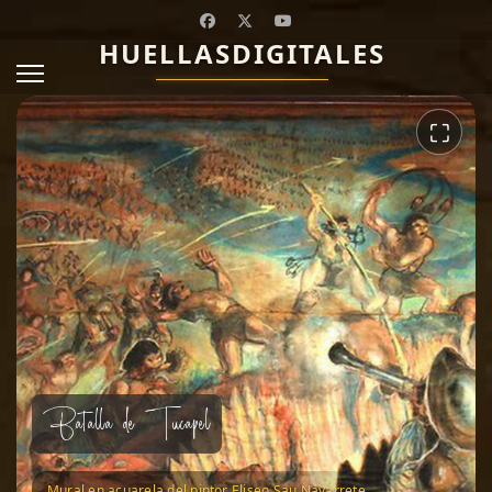
HUELLASDIGITALES
⛶
Batalla de Tucapel
Mural en acuarela del pintor Eliseo Sau Navarrete