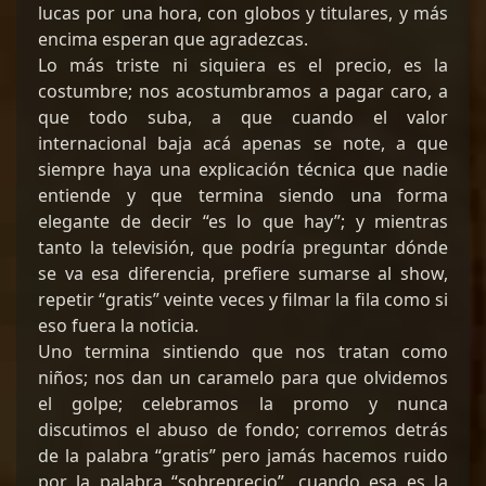
lucas por una hora, con globos y titulares, y más
encima esperan que agradezcas.
Lo más triste ni siquiera es el precio, es la
costumbre; nos acostumbramos a pagar caro, a
que todo suba, a que cuando el valor
internacional baja acá apenas se note, a que
siempre haya una explicación técnica que nadie
entiende y que termina siendo una forma
elegante de decir “es lo que hay”; y mientras
tanto la televisión, que podría preguntar dónde
se va esa diferencia, prefiere sumarse al show,
repetir “gratis” veinte veces y filmar la fila como si
eso fuera la noticia.
Uno termina sintiendo que nos tratan como
niños; nos dan un caramelo para que olvidemos
el golpe; celebramos la promo y nunca
discutimos el abuso de fondo; corremos detrás
de la palabra “gratis” pero jamás hacemos ruido
por la palabra “sobreprecio”, cuando esa es la