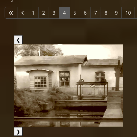
1
2
3
4
5
6
7
8
9
10
❮
❯