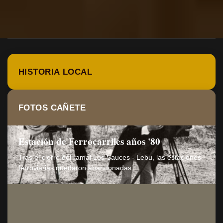
HISTORIA LOCAL
FOTOS CAÑETE
Estación de Ferrocarriles años '80
Tras el cierre del ramal Los Sauces - Lebu, las estaciones
ferroviarias quedaron abandonadas.